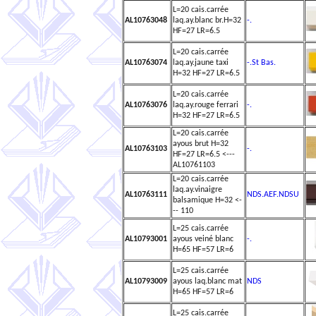
L=20 cais.carrée
AL10763048
laq.ay.blanc br.H=32
-.
HF=27 LR=6.5
L=20 cais.carrée
AL10763074
laq.ay.jaune taxi
-.St Bas.
H=32 HF=27 LR=6.5
L=20 cais.carrée
AL10763076
laq.ay.rouge ferrari
-.
H=32 HF=27 LR=6.5
L=20 cais.carrée
ayous brut H=32
AL10763103
-.
HF=27 LR=6.5 <---
AL10761103
L=20 cais.carrée
laq.ay.vinaigre
AL10763111
NDS.AEF.NDSU
balsamique H=32 <-
-- 110
L=25 cais.carrée
AL10793001
ayous veiné blanc
-.
H=65 HF=57 LR=6
L=25 cais.carrée
AL10793009
ayous laq.blanc mat
NDS
H=65 HF=57 LR=6
L=25 cais.carrée