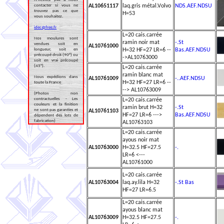
contacter si vous ne
AL10651117
laq.gris métal.Volvo
NDS.AEF.NDSU
trouvez pas ce que
H=53
vous souhaitez.
idec@free.fr
L=20 cais.carrée
Nos moulures sont
ramin noir mat
-.St
vendues soit en
AL10761000
longueur, soit en
H=32 HF=27 LR=6 --
Bas.AEF.NDSU
précoupé droit (90°) ou
->AL10763000
soit en vrai précoupé
(45°).
L=20 cais.carrée
ramin blanc mat
Nous expédions dans
AL10761009
-..AEF.NDSU
H=32 HF=27 LR=6 --
toute la France
--> AL10763009
(Photos non
contractuelles - Les
L=20 cais.carrée
couleurs et la finition
ramin brut H=32
-.St
ne sont pas garanties et
AL10761103
HF=27 LR=6 --->
Bas.AEF.NDSU
dépendent des lots de
fabrication)
AL10763103
L=20 cais.carrée
ayous noir mat
AL10763000
H=32.5 HF=27.5
-.
LR=6 <---
AL10761000
L=20 cais.carrée
AL10763004
laq.ay.lila H=32
-.St Bas
HF=27 LR=6.5
L=20 cais.carrée
ayous blanc mat
AL10763009
H=32.5 HF=27.5
-.