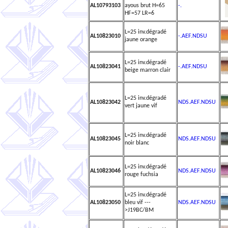
AL10793103
ayous brut H=65
-.
HF=57 LR=6
L=25 inv.dégradé
AL10823010
-.AEF.NDSU
jaune orange
L=25 inv.dégradé
AL10823041
-.AEF.NDSU
beige marron clair
L=25 inv.dégradé
AL10823042
NDS.AEF.NDSU
vert jaune vif
L=25 inv.dégradé
AL10823045
NDS.AEF.NDSU
noir blanc
L=25 inv.dégradé
AL10823046
NDS.AEF.NDSU
rouge fuchsia
L=25 inv.dégradé
AL10823050
bleu vif ---
NDS.AEF.NDSU
>J19BC/BM