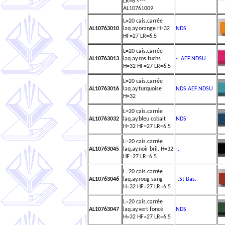
LR=6 <---
AL10761009
L=20 cais.carrée
AL10763010
laq.ay.orange H=32
NDS
HF=27 LR=6.5
L=20 cais.carrée
AL10763013
laq.ay.ros.fuchs
-..AEF.NDSU
H=32 HF=27 LR=6.5
L=20 cais.carrée
AL10763016
laq.ay.turquoise
NDS.AEF.NDSU
H=32
L=20 cais.carrée
AL10763032
laq.ay.bleu cobalt
NDS
H=32 HF=27 LR=6.5
L=20 cais.carrée
AL10763045
laq.ay.noir bril. H=32
-.
HF=27 LR=6.5
L=20 cais.carrée
AL10763046
laq.ay.roug sang
-.St Bas.
H=32 HF=27 LR=6.5
L=20 cais.carrée
AL10763047
laq.ay.vert foncé
NDS
H=32 HF=27 LR=6.5