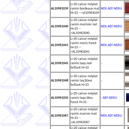
L=20 caisse méplat
AL10961039
ramin bordeaux mat
NDS.AEF.NDSU
H=33 -->al10963039
L=20 caisse méplat
ramin merisier nat.
AL10961040
NDS.AEF.NDSU
H=33 --
>AL10963040
L=20 caisse méplat
ramin meris.foncé
AL10961041
NDS.AEF.NDSU
H=33 --
>AL10963041
L=20 caisse méplat
AL10961045
ramin laqu.noir
-.
brillant H=33
L=20 caisse méplat
AL10961048
ramin laq.blanc
-.
brillant H=33
L=20 caisse méplat
AL10961050
ramin laqu.bleu
-.AEF.NDSU
foncé H=33
L=20 caisse méplat
ramin marron mat
AL10961067
NDS.AEF.NDSU
H=33 --
>AL10963067
L=20 caisse méplat