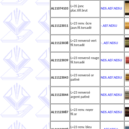
L=35 jonc
AL11074103
NDS.AEF.NDSU
plac.till.brut
L=23 renv. ôcre
AL11123011
-.AEF.NDSU
jaun.fil.torsadé
L=23 renversé vert
AL11123038
-..AEF.NDSU
fil.torsadé
L=23 renversé rouge
AL11123039
NDS.AEF.NDSU
fil.torsadé
L=23 renversé or
AL11123043
NDS.AEF.NDSU
patiné
L=23 renversé
AL11123044
NDS.AEF.NDSU
argent patiné
L=23 renv. noyer
AL11123087
NDS.AEF.NDSU
fil.or
L=23 renv. bleu