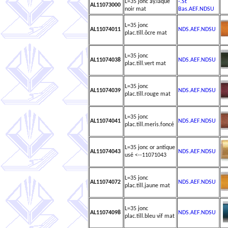
L=35 jonc ay.laqué
-.St
AL11073000
noir mat
Bas.AEF.NDSU
L=35 jonc
AL11074011
NDS.AEF.NDSU
plac.till.ôcre mat
L=35 jonc
AL11074038
NDS.AEF.NDSU
plac.till.vert mat
L=35 jonc
AL11074039
NDS.AEF.NDSU
plac.till.rouge mat
L=35 jonc
AL11074041
NDS.AEF.NDSU
plac.till.meris.foncé
L=35 jonc or antique
AL11074043
NDS.AEF.NDSU
usé <--11071043
L=35 jonc
AL11074072
NDS.AEF.NDSU
plac.till.jaune mat
L=35 jonc
AL11074098
NDS.AEF.NDSU
plac.till.bleu vif mat