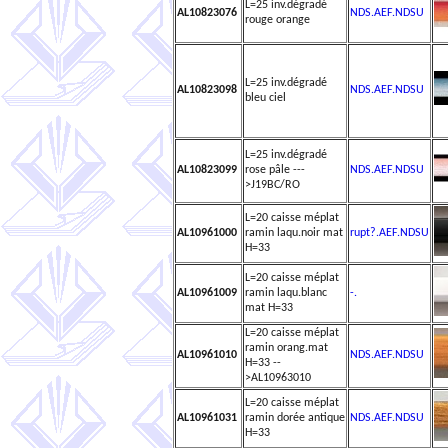
L=25 inv.dégradé
AL10823076
NDS.AEF.NDSU
rouge orange
L=25 inv.dégradé
AL10823098
NDS.AEF.NDSU
bleu ciel
L=25 inv.dégradé
AL10823099
rose pâle ---
NDS.AEF.NDSU
>J19BC/RO
L=20 caisse méplat
AL10961000
ramin laqu.noir mat
rupt?.AEF.NDSU
H=33
L=20 caisse méplat
AL10961009
ramin laqu.blanc
-.
mat H=33
L=20 caisse méplat
ramin orang.mat
AL10961010
NDS.AEF.NDSU
H=33 --
>AL10963010
L=20 caisse méplat
AL10961031
ramin dorée antique
NDS.AEF.NDSU
H=33