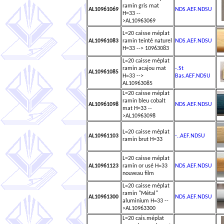
ramin gris mat
AL10961069
NDS.AEF.NDSU
H=33 --
>AL10963069
L=20 caisse méplat
AL10961083
ramin teinté naturel
NDS.AEF.NDSU
H=33 --> 10963083
L=20 caisse méplat
ramin acajou mat
-.St
AL10961085
H=33 -->
Bas.AEF.NDSU
AL10963085
L=20 caisse méplat
ramin bleu cobalt
AL10961098
NDS.AEF.NDSU
mat H=33 --
>AL10963098
L=20 caisse méplat
AL10961103
-..AEF.NDSU
ramin brut H=33
L=20 caisse méplat
AL10961123
ramin or usé H=33
NDS.AEF.NDSU
nouveau film
L=20 caisse méplat
ramin "Métal"
AL10961300
NDS.AEF.NDSU
aluminium H=33 --
>AL10963300
L=20 cais.méplat