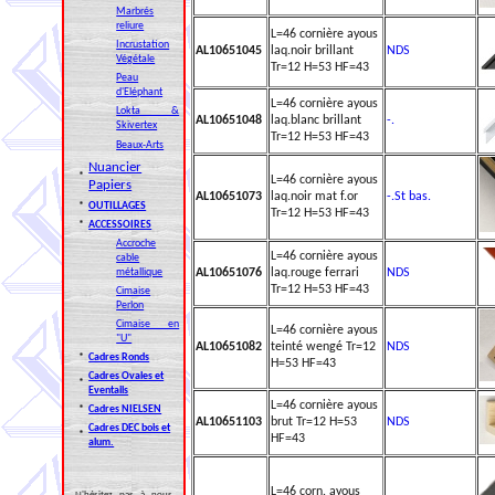
Marbrés
reliure
L=46 cornière ayous
Incrustation
AL10651045
laq.noir brillant
NDS
Végétale
Tr=12 H=53 HF=43
Peau
d'Eléphant
L=46 cornière ayous
Lokta &
AL10651048
laq.blanc brillant
-.
Skivertex
Tr=12 H=53 HF=43
Beaux-Arts
Nuancier
*
L=46 cornière ayous
Papiers
AL10651073
laq.noir mat f.or
-.St bas.
*
OUTILLAGES
Tr=12 H=53 HF=43
*
ACCESSOIRES
Accroche
L=46 cornière ayous
cable
métallique
AL10651076
laq.rouge ferrari
NDS
Tr=12 H=53 HF=43
Cimaise
Perlon
Cimaise en
L=46 cornière ayous
"U"
AL10651082
teinté wengé Tr=12
NDS
*
Cadres Ronds
H=53 HF=43
Cadres Ovales et
*
Eventails
L=46 cornière ayous
*
Cadres NIELSEN
AL10651103
brut Tr=12 H=53
NDS
Cadres DEC bois et
*
HF=43
alum.
L=46 corn. ayous
N'hésitez pas à nous