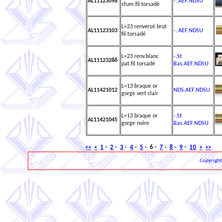
AL11123098
-..AEF.NDSU
sfum.fil.torsadé
L=23 renversé brut
AL11123103
-..AEF.NDSU
fil.torsadé
L=23 renv.blanc
-.St
AL11123286
pat.fil.torsadé
Bas.AEF.NDSU
L=13 braque or
AL11421012
NDS.AEF.NDSU
gorge vert clair
L=13 braque or
-.St
AL11421045
gorge noire
Bas.AEF.NDSU
<<
<
1
-
2
-
3
-
4
-
5
- 6 -
7
-
8
-
9
-
10
>
>>
Copyrigh