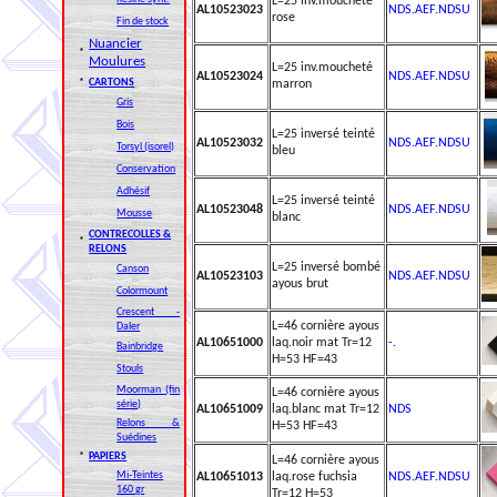
L=25 inv.moucheté
AL10523023
NDS.AEF.NDSU
rose
Fin de stock
Nuancier
*
Moulures
L=25 inv.moucheté
AL10523024
NDS.AEF.NDSU
*
CARTONS
marron
Gris
Bois
L=25 inversé teinté
AL10523032
NDS.AEF.NDSU
Torsyl (isorel)
bleu
Conservation
Adhésif
L=25 inversé teinté
AL10523048
NDS.AEF.NDSU
Mousse
blanc
CONTRECOLLES &
*
RELONS
L=25 inversé bombé
Canson
AL10523103
NDS.AEF.NDSU
ayous brut
Colormount
Crescent -
L=46 cornière ayous
Daler
AL10651000
laq.noir mat Tr=12
-.
Bainbridge
H=53 HF=43
Stouls
Moorman (fin
L=46 cornière ayous
série)
AL10651009
laq.blanc mat Tr=12
NDS
Relons &
H=53 HF=43
Suédines
*
PAPIERS
L=46 cornière ayous
Mi-Teintes
AL10651013
laq.rose fuchsia
NDS.AEF.NDSU
160 gr
Tr=12 H=53