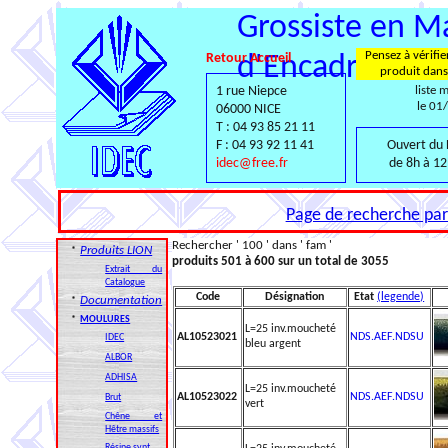
Grossiste en Ma
Pensez à vérifie
Retour Accueil
d'Encadrement
produit dans
1 rue Niepce
liste 
le 01
06000 NICE
T : 04 93 85 21 11
F : 04 93 92 11 41
Ouvert du 
idec@free.fr
de 8h à 12
Page de recherche par 
Rechercher ' 100 ' dans ' fam '
Produits LION
*
produits 501 à 600 sur un total de 3055
Extrait du
Catalogue
Code
Désignation
Etat
(legende)
Documentation
*
*
MOULURES
L=25 inv.moucheté
AL10523021
NDS.AEF.NDSU
IDEC
bleu argent
ALBOR
ADHISA
L=25 inv.moucheté
AL10523022
NDS.AEF.NDSU
Brut
vert
Chêne et
Hêtre massifs
Résine synt.