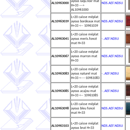
ayous laqu.noir mat
AL10963000
NDS.AEF.NDSU
H=33 --->
AL10961000
L=20 caisse méplat
AL10963039
ayous bordeaux mat
NDS.AEF.NDSU
H=33 <-- 10961039
L=20 caisse méplat
AL10963041
ayous meris.foncé
-..AEF.NDSU
mat H=33
L=20 caisse méplat
AL10963067
ayous marron mat
NDS.AEF.NDSU
H=33
L=20 caisse méplat
AL10963083
ayous naturel mat
-..AEF.NDSU
H=33 <----10961083
L=20 caisse méplat
AL10963085
ayous acajou mat
-..AEF.NDSU
H=33 <-- 10961085
L=20 caisse méplat
AL10963098
ayous bleu foncé
NDS.AEF.NDSU
mat H=33
L=20 caisse méplat
AL10963103
NDS.AEF.NDSU
ayous brut H=33