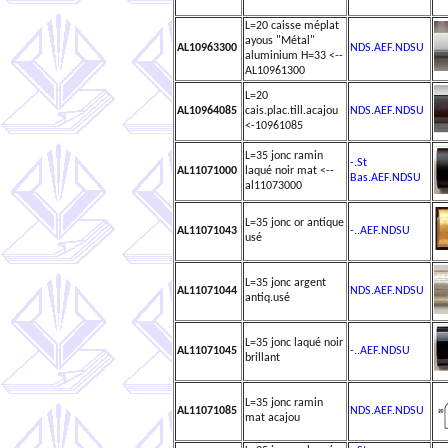
L=20 caisse méplat
ayous "Métal"
AL10963300
NDS.AEF.NDSU
aluminium H=33 <--
AL10961300
L=20
AL10964085
cais.plac.till.acajou
NDS.AEF.NDSU
<-10961085
L=35 jonc ramin
-.St
AL11071000
laqué noir mat <--
Bas.AEF.NDSU
al11073000
L=35 jonc or antique
AL11071043
-..AEF.NDSU
usé
L=35 jonc argent
AL11071044
NDS.AEF.NDSU
antiq.usé
L=35 jonc laqué noir
AL11071045
-..AEF.NDSU
brillant
L=35 jonc ramin
AL11071085
NDS.AEF.NDSU
mat acajou