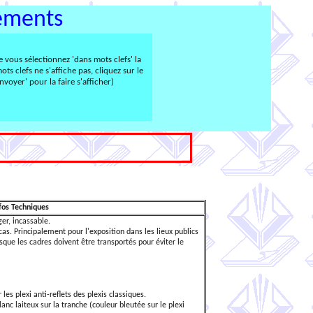
rements
e vous sélectionnez 'dans mots clefs' la
mots clefs ne s'affiche pas, cliquez sur le
voyer' pour la faire s'afficher)
fos Techniques
ger, incassable.
as. Principalement pour l'exposition dans les lieux publics
rsque les cadres doivent être transportés pour éviter le
 les plexi anti-reflets des plexis classiques.
lanc laiteux sur la tranche (couleur bleutée sur le plexi