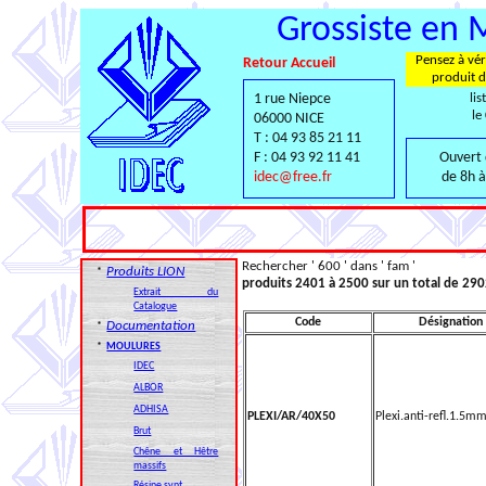
Grossiste en 
Pensez à véri
Retour Accueil
produit d
1 rue Niepce
lis
le
06000 NICE
T : 04 93 85 21 11
F : 04 93 92 11 41
Ouvert 
idec@free.fr
de 8h à
Rechercher ' 600 ' dans ' fam '
Produits LION
*
produits 2401 à 2500 sur un total de 29
Extrait du
Catalogue
Code
Désignation
Documentation
*
*
MOULURES
IDEC
ALBOR
ADHISA
PLEXI/AR/40X50
Plexi.anti-refl.1.5m
Brut
Chêne et Hêtre
massifs
Résine synt.