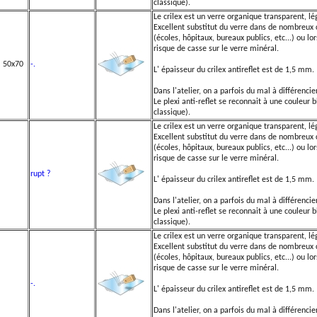
classique).
Le crilex est un verre organique transparent, lé
Excellent substitut du verre dans de nombreux c
(écoles, hôpitaux, bureaux publics, etc...) ou lo
risque de casse sur le verre minéral.
m 50x70
-.
L' épaisseur du crilex antireflet est de 1,5 mm.
Dans l'atelier, on a parfois du mal à différencier
Le plexi anti-reflet se reconnait à une couleur b
classique).
Le crilex est un verre organique transparent, lé
Excellent substitut du verre dans de nombreux c
(écoles, hôpitaux, bureaux publics, etc...) ou lo
risque de casse sur le verre minéral.
m
rupt ?
L' épaisseur du crilex antireflet est de 1,5 mm.
Dans l'atelier, on a parfois du mal à différencier
Le plexi anti-reflet se reconnait à une couleur b
classique).
Le crilex est un verre organique transparent, lé
Excellent substitut du verre dans de nombreux c
(écoles, hôpitaux, bureaux publics, etc...) ou lo
risque de casse sur le verre minéral.
m
-.
L' épaisseur du crilex antireflet est de 1,5 mm.
Dans l'atelier, on a parfois du mal à différencier