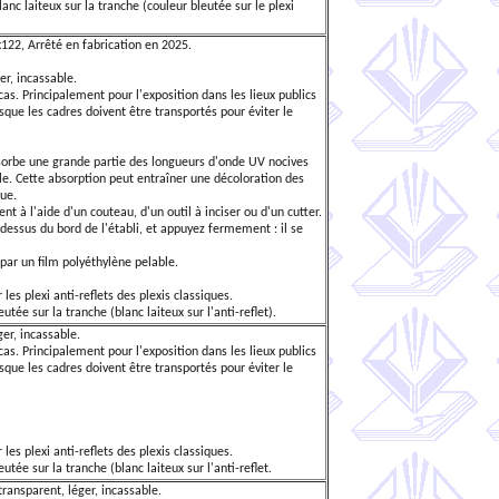
lanc laiteux sur la tranche (couleur bleutée sur le plexi
122, Arrêté en fabrication en 2025.
er, incassable.
as. Principalement pour l'exposition dans les lieux publics
rsque les cadres doivent être transportés pour éviter le
bsorbe une grande partie des longueurs d'onde UV nocives
lle. Cette absorption peut entraîner une décoloration des
ue.
t à l'aide d'un couteau, d'un outil à inciser ou d'un cutter.
u-dessus du bord de l'établi, et appuyez fermement : il se
par un film polyéthylène pelable.
 les plexi anti-reflets des plexis classiques.
utée sur la tranche (blanc laiteux sur l'anti-reflet).
ger, incassable.
as. Principalement pour l'exposition dans les lieux publics
rsque les cadres doivent être transportés pour éviter le
 les plexi anti-reflets des plexis classiques.
utée sur la tranche (blanc laiteux sur l'anti-reflet.
ransparent, léger, incassable.