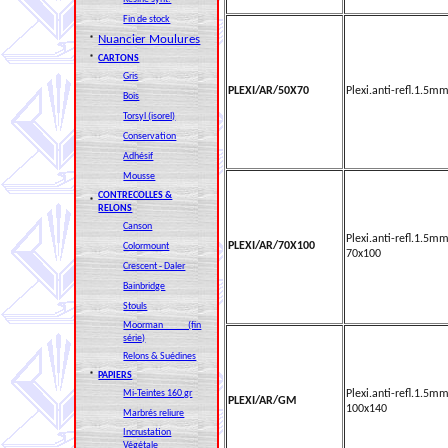
Fin de stock
Nuancier Moulures
*
*
CARTONS
Gris
PLEXI/AR/50X70
Plexi.anti-refl.1.5m
Bois
Torsyl (isorel)
Conservation
Adhésif
Mousse
CONTRECOLLES &
*
RELONS
Canson
Plexi.anti-refl.1.5m
PLEXI/AR/70X100
Colormount
70x100
Crescent - Daler
Bainbridge
Stouls
Moorman (fin
série)
Relons & Suédines
*
PAPIERS
Mi-Teintes 160 gr
Plexi.anti-refl.1.5m
PLEXI/AR/GM
100x140
Marbrés reliure
Incrustation
Végétale