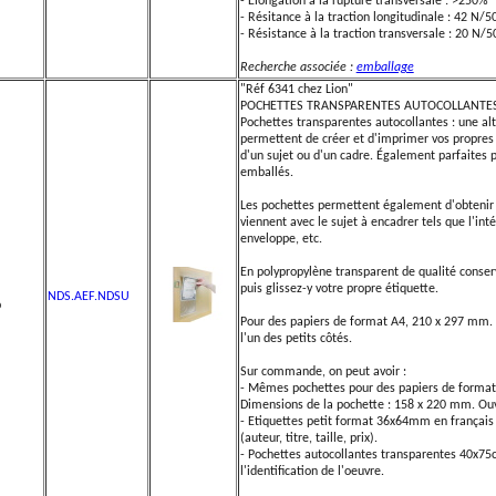
- Elongation à la rupture transversale : >250%
- Résitance à la traction longitudinale : 42 N
- Résistance à la traction transversale : 20 N
Recherche associée :
emballage
"Réf 6341 chez Lion"
POCHETTES TRANSPARENTES AUTOCOLLANTES p
Pochettes transparentes autocollantes : une al
permettent de créer et d'imprimer vos propres é
d'un sujet ou d'un cadre. Également parfaites 
emballés.
Les pochettes permettent également d'obtenir u
viennent avec le sujet à encadrer tels que l'intér
enveloppe, etc.
En polypropylène transparent de qualité conserv
puis glissez-y votre propre étiquette.
NDS.AEF.NDSU
p
Pour des papiers de format A4, 210 x 297 mm. 
l'un des petits côtés.
Sur commande, on peut avoir :
- Mêmes pochettes pour des papiers de format
Dimensions de la pochette : 158 x 220 mm. Ouve
- Etiquettes petit format 36x64mm en français 
(auteur, titre, taille, prix).
- Pochettes autocollantes transparentes 40x75cm
l'identification de l'oeuvre.