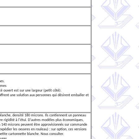
es.
mmes
é ouvert est sur une largeur (petit côté).
offrent une solution aux personnes qui désirent emballer et
blanche, densité 180 microns. Ils contiennent un panneau
re rigidité à l'étui. D'autres modèles plus économiques,
en 140 microns peuvent être approvisionnés sur commande
 expédier les oeuvres en rouleau) ; sur option, ces versions
tite cartonnette blanche. Nous consulter.
ures.