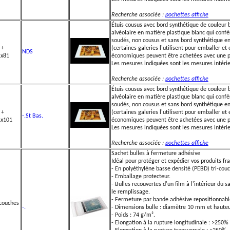
Recherche associée :
pochettes affiche
Étuis cousus avec bord synthétique de couleur 
alvéolaire en matière plastique blanc qui confè
soudés, non cousus et sans bord synthétique 
 +
(certaines galeries l'utilisent pour emballer et
NDS
1x81
économiques peuvent être achetées avec une pe
Les mesures indiquées sont les mesures intérie
Recherche associée :
pochettes affiche
Étuis cousus avec bord synthétique de couleur 
alvéolaire en matière plastique blanc qui confè
soudés, non cousus et sans bord synthétique 
 +
(certaines galeries l'utilisent pour emballer et
-.St Bas.
1x101
économiques peuvent être achetées avec une pe
Les mesures indiquées sont les mesures intérie
Recherche associée :
pochettes affiche
Sachet bulles à fermeture adhésive
Idéal pour protéger et expédier vos produits fra
- En polyéthylène basse densité (PEBD) tri-cou
- Emballage protecteur.
- Bulles recouvertes d'un film à l'intérieur du sa
le remplissage.
- Fermeture par bande adhésive repositionnabl
icouches
-.
- Dimensions bulle : diamètre 10 mm et haute
- Poids : 74 g/m².
- Elongation à la rupture longitudinale : >250%