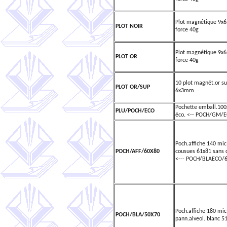
Plot magnétique 9
PLOT NOIR
force 40g
Plot magnétique 9
PLOT OR
force 40g
10 plot magnét.or su
PLOT OR/SUP
6x3mm
Pochette emball.10
PLU/POCH/ECO
éco. <-- POCH/GM/
Poch.affiche 140 mic
POCH/AFF/60X80
cousues 61x81 sans 
<--- POCH/BLAECO/
Poch.affiche 180 mic
POCH/BLA/50X70
pann.alveol. blanc 5