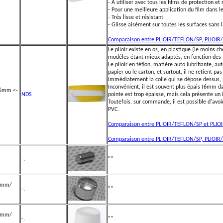
- A utiliser avec tous les films de protection et
- Pour une meilleure application du film dans le
- Très lisse et résistant
- Glisse aisément sur toutes les surfaces sans l
Comparaison entre PLIOIR/TEFLON/SP, PLIOIR/
Le plioir existe en os, en plastique (le moins ch
modèles étant mieux adaptés, en fonction des t
Le plioir en téflon, matière auto lubrifiante, aut
papier ou le carton, et surtout, il ne retient pas
immédiatement la colle qui se dépose dessus,
Inconvénient, il est souvent plus épais (6mm d
x6mm <-
NDS
pointe est trop épaisse, mais cela présente un i
Toutefois, sur commande, il est possible d'avoir
PVC.
Comparaison entre PLIOIR/TEFLON/SP et PLIO
Comparaison entre PLIOIR/TEFLON/SP, PLIOIR/
-.
""
x6mm/
-.
""
x6mm/
-.
""