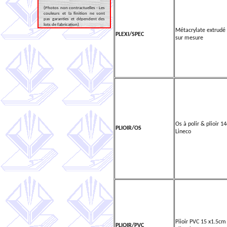
(Photos non contractuelles - Les
couleurs et la finition ne sont
pas garanties et dépendent des
lots de fabrication)
Métacrylate extrud
PLEXI/SPEC
sur mesure
Os à polir & plioir 1
PLIOIR/OS
Lineco
Piioir PVC 15 x1.5cm
PLIOIR/PVC