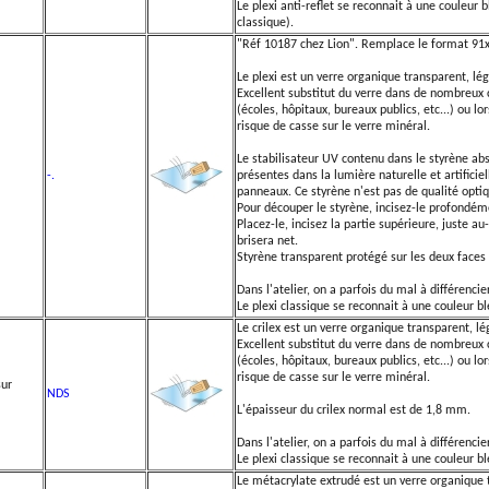
Le plexi anti-reflet se reconnait à une couleur b
classique).
"Réf 10187 chez Lion". Remplace le format 91x
Le plexi est un verre organique transparent, lég
Excellent substitut du verre dans de nombreux c
(écoles, hôpitaux, bureaux publics, etc...) ou lo
risque de casse sur le verre minéral.
Le stabilisateur UV contenu dans le styrène a
-.
présentes dans la lumière naturelle et artificie
panneaux. Ce styrène n'est pas de qualité optiq
Pour découper le styrène, incisez-le profondémen
Placez-le, incisez la partie supérieure, juste a
brisera net.
Styrène transparent protégé sur les deux faces 
Dans l'atelier, on a parfois du mal à différencier
Le plexi classique se reconnait à une couleur ble
Le crilex est un verre organique transparent, lé
Excellent substitut du verre dans de nombreux c
(écoles, hôpitaux, bureaux publics, etc...) ou lo
risque de casse sur le verre minéral.
sur
NDS
L'épaisseur du crilex normal est de 1,8 mm.
Dans l'atelier, on a parfois du mal à différencier
Le plexi classique se reconnait à une couleur ble
Le métacrylate extrudé est un verre organique t