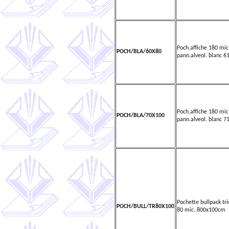
Poch.affiche 180 mic
POCH/BLA/60X80
pann.alveol. blanc 6
Poch.affiche 180 mic
POCH/BLA/70X100
pann.alveol. blanc 7
Pochette bullpack tr
POCH/BULL/TR80X100
80 mic. 800x100cm