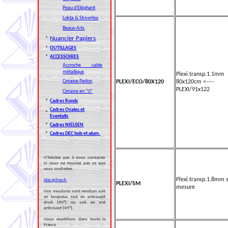
Peau d'Eléphant
Lokta & Skivertex
Beaux-Arts
Nuancier Papiers
*
*
OUTILLAGES
*
ACCESSOIRES
Accroche cable
métallique
Plexi.transp.1.1mm
Cimaise Perlon
PLEXI/ECO/80X120
80x120cm <----
PLEXI/91x122
Cimaise en "U"
*
Cadres Ronds
Cadres Ovales et
*
Eventails
*
Cadres NIELSEN
*
Cadres DEC bois et alum.
N'hésitez pas à nous contacter
si vous ne trouvez pas ce que
vous souhaitez.
Plexi.transp.1.8mm 
idec@free.fr
PLEXI/SM
mesure
Nos moulures sont vendues soit
en longueur, soit en précoupé
droit (90°) ou soit en vrai
précoupé (45°).
Nous expédions dans toute la
France