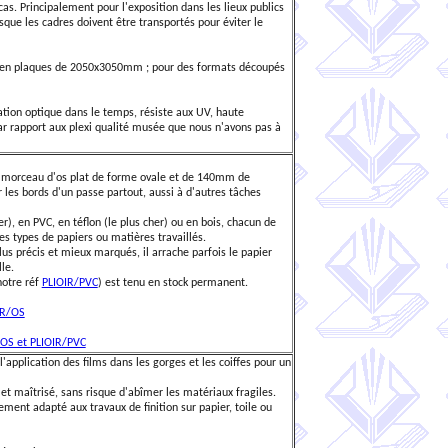
as. Principalement pour l'exposition dans les lieux publics
rsque les cadres doivent être transportés pour éviter le
 en plaques de 2050x3050mm ; pour des formats découpés
ation optique dans le temps, résiste aux UV, haute
ar rapport aux plexi qualité musée que nous n'avons pas à
un morceau d'os plat de forme ovale et de 140mm de
r les bords d'un passe partout, aussi à d'autres tâches
er), en PVC, en téflon (le plus cher) ou en bois, chacun de
s types de papiers ou matières travaillés.
 plus précis et mieux marqués, il arrache parfois le papier
lle.
notre réf
PLIOIR/PVC
) est tenu en stock permanent.
IR/OS
OS et PLIOIR/PVC
e l'application des films dans les gorges et les coiffes pour un
 maîtrisé, sans risque d'abîmer les matériaux fragiles.
ement adapté aux travaux de finition sur papier, toile ou