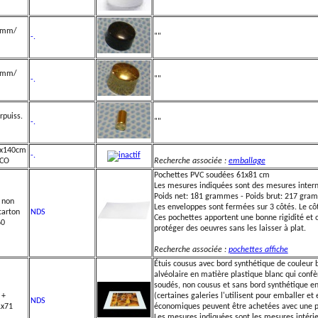
x6mm/
-.
""
x6mm/
-.
""
rpuiss.
-.
""
0x140cm
-.
ECO
Recherche associée :
emballage
Pochettes PVC soudées 61x81 cm
Les mesures indiquées sont des mesures intern
Poids net: 181 grammes - Poids brut: 217 gra
 non
Les enveloppes sont fermées sur 3 côtés. Le côt
carton
NDS
Ces pochettes apportent une bonne rigidité et 
60
protéger des oeuvres sans les laisser à plat.
Recherche associée :
pochettes affiche
Étuis cousus avec bord synthétique de couleur 
alvéolaire en matière plastique blanc qui confè
soudés, non cousus et sans bord synthétique 
 +
(certaines galeries l'utilisent pour emballer et
NDS
1x71
économiques peuvent être achetées avec une pe
Les mesures indiquées sont les mesures intérie