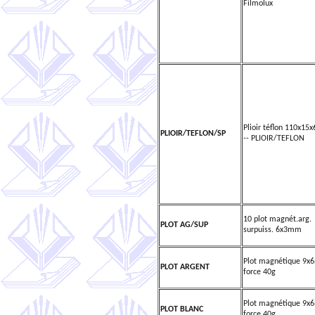
Filmolux
Plioir téflon 110x15
PLIOIR/TEFLON/SP
-- PLIOIR/TEFLON
10 plot magnét.arg.
PLOT AG/SUP
surpuiss. 6x3mm
Plot magnétique 9
PLOT ARGENT
force 40g
Plot magnétique 9
PLOT BLANC
force 40g