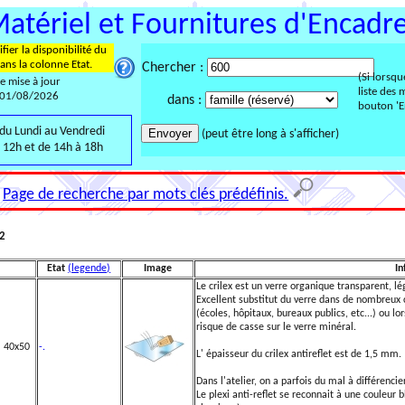
Matériel et Fournitures d'Encad
fier la disponibilité du
ans la colonne Etat.
Chercher :
(Si lorsqu
te mise à jour
liste des 
 01/08/2026
dans :
bouton 'En
du Lundi au Vendredi
(peut être long à s'afficher)
 12h et de 14h à 18h
Page de recherche par mots clés prédéfinis.
02
Etat
(legende)
Image
In
Le crilex est un verre organique transparent, lé
Excellent substitut du verre dans de nombreux c
(écoles, hôpitaux, bureaux publics, etc...) ou lo
risque de casse sur le verre minéral.
m 40x50
-.
L' épaisseur du crilex antireflet est de 1,5 mm.
Dans l'atelier, on a parfois du mal à différencier
Le plexi anti-reflet se reconnait à une couleur b