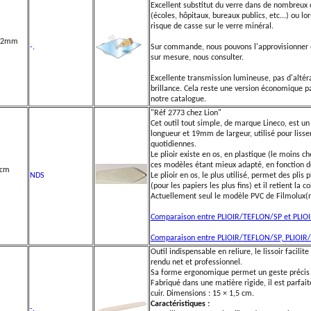
Excellent substitut du verre dans de nombreux c
(écoles, hôpitaux, bureaux publics, etc...) ou lo
risque de casse sur le verre minéral.
é 2mm
-.
Sur commande, nous pouvons l'approvisionner
sur mesure, nous consulter.
Excellente transmission lumineuse, pas d'altér
brillance. Cela reste une version économique p
notre catalogue.
"Réf 2773 chez Lion"
Cet outil tout simple, de marque Lineco, est 
longueur et 19mm de largeur, utilisé pour lisse
quotidiennes.
Le plioir existe en os, en plastique (le moins ch
ces modèles étant mieux adapté, en fonction de
4cm
NDS
Le plioir en os, le plus utilisé, permet des plis
(pour les papiers les plus fins) et il retient la co
Actuellement seul le modèle PVC de Filmolux(
Comparaison entre PLIOIR/TEFLON/SP et PLIO
Comparaison entre PLIOIR/TEFLON/SP, PLIOIR/
Outil indispensable en reliure, le lissoir facilit
rendu net et professionnel.
Sa forme ergonomique permet un geste précis et
Fabriqué dans une matière rigide, il est parfait
cuir. Dimensions : 15 × 1,5 cm.
Caractéristiques :
-.