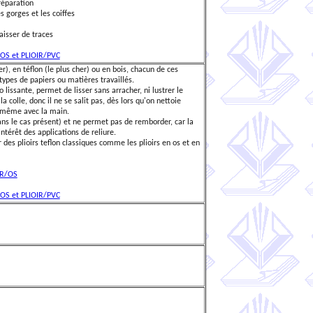
 réparation
s gorges et les coiffes
aisser de traces
OS et PLIOIR/PVC
er), en téflon (le plus cher) ou en bois, chacun de ces
ypes de papiers ou matières travaillés.
o lissante, permet de lisser sans arracher, ni lustrer le
 la colle, donc il ne se salit pas, dès lors qu'on nettoie
 même avec la main.
ans le cas présent) et ne permet pas de remborder, car la
ntérêt des applications de reliure.
 des plioirs teflon classiques comme les plioirs en os et en
IR/OS
OS et PLIOIR/PVC