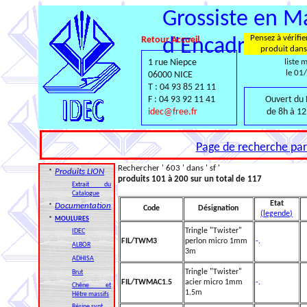
Grossiste en Ma
Pensez à vérifie
Retour Accueil
d'Encadrement
produit dans
1 rue Niepce
liste 
le 01
06000 NICE
T : 04 93 85 21 11
F : 04 93 92 11 41
Ouvert du 
idec@free.fr
de 8h à 12
Page de recherche par 
Rechercher ' 603 ' dans ' sf '
Produits LION
*
produits 101 à 200 sur un total de 117
Extrait du
Catalogue
Etat
Documentation
*
Code
Désignation
(legende)
*
MOULURES
Tringle "Twister"
IDEC
FIL/TWM3
perlon micro 1mm
-.
ALBOR
3m
ADHISA
Tringle "Twister"
Brut
FIL/TWMAC1.5
acier micro 1mm
-.
Chêne et
1.5m
Hêtre massifs
Résine synt.