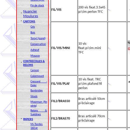
Fin de stock
200 vis fixat.3.5x45
FIL/VIS
-.
Nuancier
p/cim.perlon TFC
*
Moulures
*
CARTONS
Gris
Bois
Torsyl (isorel)
10 vis
Conservation
FIL/VIS/MINI
fixat.p/cim.mini
-.
Adhésif
TFC
Mousse
CONTRECOLLES &
*
RELONS
Canson
Colormount
10 vis fixat. TRC
Crescent -
FIL/VIS/PLAF
p/cim.plafond fil
-.
Daler
perlon
Bainbridge
Stouls
Bras articulé 50cm
FIL2/BRAS50
-.
Moorman (fin
p/éclairage
série)
Relons &
Suédines
Bras articulé 70cm
FIL2/BRAS70
-.
*
PAPIERS
p/éclairage
Mi-Teintes
160 gr