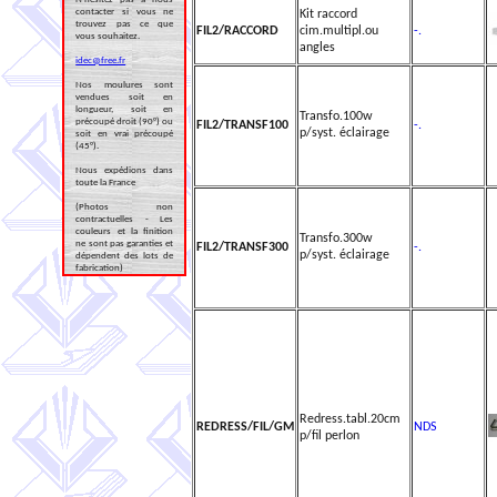
contacter si vous ne
Kit raccord
trouvez pas ce que
FIL2/RACCORD
cim.multipl.ou
-.
vous souhaitez.
angles
idec@free.fr
Nos moulures sont
vendues soit en
longueur, soit en
Transfo.100w
précoupé droit (90°) ou
FIL2/TRANSF100
-.
p/syst. éclairage
soit en vrai précoupé
(45°).
Nous expédions dans
toute la France
(Photos non
contractuelles - Les
couleurs et la finition
Transfo.300w
ne sont pas garanties et
FIL2/TRANSF300
-.
p/syst. éclairage
dépendent des lots de
fabrication)
Redress.tabl.20cm
REDRESS/FIL/GM
NDS
p/fil perlon