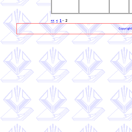
<<
<
1
- 2
Copyrigh