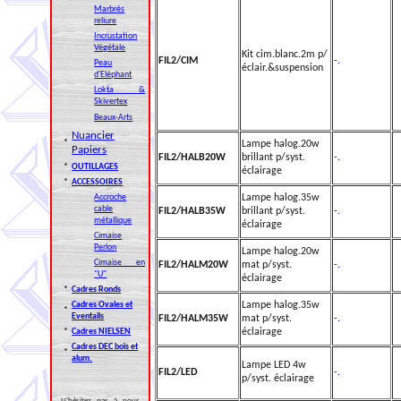
Marbrés
reliure
Incrustation
Végétale
Kit cim.blanc.2m p/
FIL2/CIM
-.
Peau
éclair.&suspension
d'Eléphant
Lokta &
Skivertex
Beaux-Arts
Nuancier
*
Lampe halog.20w
Papiers
FIL2/HALB20W
brillant p/syst.
-.
*
OUTILLAGES
éclairage
*
ACCESSOIRES
Accroche
Lampe halog.35w
cable
FIL2/HALB35W
brillant p/syst.
-.
métallique
éclairage
Cimaise
Perlon
Lampe halog.20w
Cimaise en
FIL2/HALM20W
mat p/syst.
-.
"U"
éclairage
*
Cadres Ronds
Cadres Ovales et
Lampe halog.35w
*
Eventails
FIL2/HALM35W
mat p/syst.
-.
*
Cadres NIELSEN
éclairage
Cadres DEC bois et
*
alum.
Lampe LED 4w
FIL2/LED
-.
p/syst. éclairage
N'hésitez pas à nous