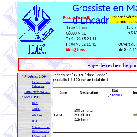
Grossiste en Ma
Pensez à vérifie
Retour Accueil
d'Encadrement
produit dans
1 rue Niepce
liste 
le 01
06000 NICE
T : 04 93 85 21 11
F : 04 93 92 11 41
Ouvert du 
idec@free.fr
de 8h à 12
Page de recherche par 
Rechercher ' L709C ' dans ' code '
Produits LION
*
produits 1 à 100 sur un total de 1
Extrait du
Catalogue
Etat
Documentation
*
Code
Désignation
Im
(legende)
*
MOULURES
IDEC
ALBOR
200 vis laiton
L709C
massif TFF
-.
ADHISA
2.2x6mm
Brut
Chêne et
Hêtre massifs
Résine synt.