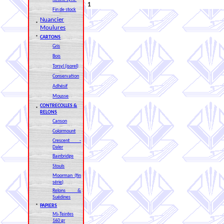
1
Fin de stock
Nuancier
*
Moulures
*
CARTONS
Gris
Bois
Torsyl (isorel)
Conservation
Adhésif
Mousse
CONTRECOLLES &
*
RELONS
Canson
Colormount
Crescent -
Daler
Bainbridge
Stouls
Moorman (fin
série)
Relons &
Suédines
*
PAPIERS
Mi-Teintes
160 gr