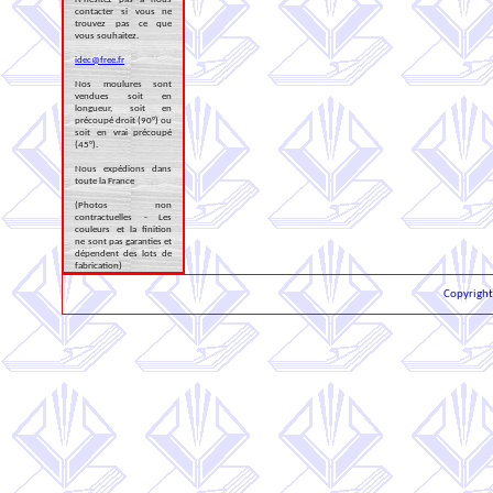
contacter si vous ne
trouvez pas ce que
vous souhaitez.
idec@free.fr
Nos moulures sont
vendues soit en
longueur, soit en
précoupé droit (90°) ou
soit en vrai précoupé
(45°).
Nous expédions dans
toute la France
(Photos non
contractuelles - Les
couleurs et la finition
ne sont pas garanties et
dépendent des lots de
fabrication)
Copyrigh