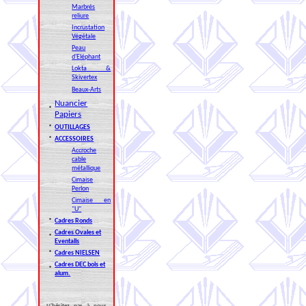
Marbrés
reliure
Incrustation
Végétale
Peau
d'Eléphant
Lokta &
Skivertex
Beaux-Arts
Nuancier
*
Papiers
*
OUTILLAGES
*
ACCESSOIRES
Accroche
cable
métallique
Cimaise
Perlon
Cimaise en
"U"
*
Cadres Ronds
Cadres Ovales et
*
Eventails
*
Cadres NIELSEN
Cadres DEC bois et
*
alum.
N'hésitez pas à nous