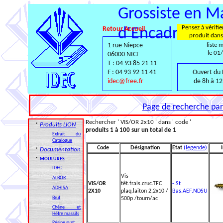
Grossiste en Ma
Pensez à vérifie
Retour Accueil
d'Encadrement
produit dans
1 rue Niepce
liste 
le 01
06000 NICE
T : 04 93 85 21 11
F : 04 93 92 11 41
Ouvert du 
idec@free.fr
de 8h à 12
Page de recherche par 
Rechercher ' VIS/OR 2x10 ' dans ' code '
Produits LION
*
produits 1 à 100 sur un total de 1
Extrait du
Catalogue
Code
Désignation
Etat
(legende)
Documentation
*
*
MOULURES
IDEC
Vis
ALBOR
VIS/OR
têt.frais.cruc.TFC
-.St
ADHISA
2X10
plaq.laiton 2,2x10 /
Bas.AEF.NDSU
Brut
500p /tourn/ac
Chêne et
Hêtre massifs
Résine synt.