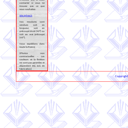
contacter si vous ne
trouvez pas ce que
vous souhaitez.
idec@free.fr
Nos moulures sont
vendues soit en
longueur, soit en
précoupé droit (90°) ou
soit en vrai précoupé
(45°).
Nous expédions dans
toute la France
(Photos non
contractuelles - Les
couleurs et la finition
ne sont pas garanties et
dépendent des lots de
fabrication)
Copyrigh