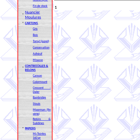
Fin de stock
1
Nuancier
*
Moulures
*
CARTONS
Gris
Bois
Torsyl (isorel)
Conservation
Adhésif
Mousse
CONTRECOLLES &
*
RELONS
Canson
Colormount
Crescent -
Daler
Bainbridge
Stouls
Moorman (fin
série)
Relons &
Suédines
*
PAPIERS
Mi-Teintes
160 gr