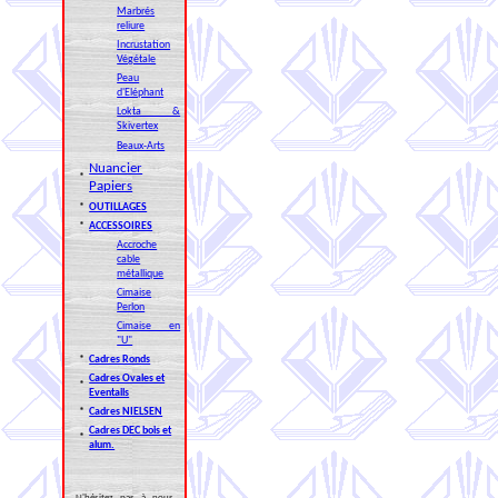
Marbrés
reliure
Incrustation
Végétale
Peau
d'Eléphant
Lokta &
Skivertex
Beaux-Arts
Nuancier
*
Papiers
*
OUTILLAGES
*
ACCESSOIRES
Accroche
cable
métallique
Cimaise
Perlon
Cimaise en
"U"
*
Cadres Ronds
Cadres Ovales et
*
Eventails
*
Cadres NIELSEN
Cadres DEC bois et
*
alum.
N'hésitez pas à nous