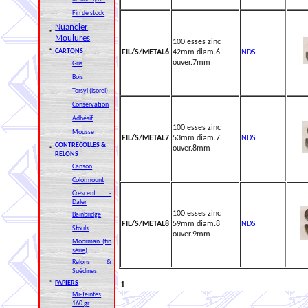
Fin de stock
Nuancier
*
Moulures
100 esses zinc
*
CARTONS
FIL/S/METAL6
42mm diam.6
NDS
ouver.7mm
Gris
Bois
Torsyl (isorel)
Conservation
Adhésif
100 esses zinc
Mousse
FIL/S/METAL7
53mm diam.7
NDS
CONTRECOLLES &
ouver.8mm
*
RELONS
Canson
Colormount
Crescent -
Daler
100 esses zinc
Bainbridge
FIL/S/METAL8
59mm diam.8
NDS
Stouls
ouver.9mm
Moorman (fin
série)
Relons &
Suédines
*
PAPIERS
1
Mi-Teintes
160 gr