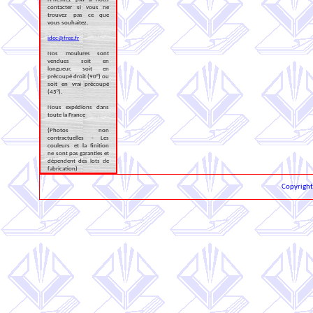
contacter si vous ne
trouvez pas ce que
vous souhaitez.
idec@free.fr
Nos moulures sont
vendues soit en
longueur, soit en
précoupé droit (90°) ou
soit en vrai précoupé
(45°).
Nous expédions dans
toute la France
(Photos non
contractuelles - Les
couleurs et la finition
ne sont pas garanties et
dépendent des lots de
fabrication)
Copyrigh