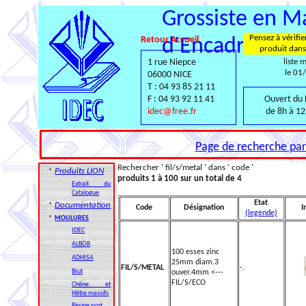
Grossiste en Ma
Pensez à vérifie
Retour Accueil
d'Encadrement
produit dans
1 rue Niepce
liste 
le 01
06000 NICE
T : 04 93 85 21 11
F : 04 93 92 11 41
Ouvert du 
idec@free.fr
de 8h à 12
Page de recherche par 
Rechercher ' fil/s/metal ' dans ' code '
Produits LION
*
produits 1 à 100 sur un total de 4
Extrait du
Catalogue
Etat
Documentation
*
Code
Désignation
I
(legende)
*
MOULURES
IDEC
ALBOR
100 esses zinc
ADHISA
25mm diam.3
FIL/S/METAL
-.
Brut
ouver.4mm <---
FIL/S/ECO
Chêne et
Hêtre massifs
Résine synt.