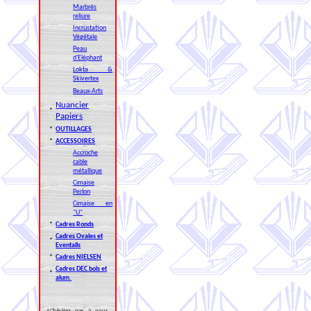
Marbrés
reliure
Incrustation
Végétale
Peau
d'Eléphant
Lokta &
Skivertex
Beaux-Arts
Nuancier
*
Papiers
*
OUTILLAGES
*
ACCESSOIRES
Accroche
cable
métallique
Cimaise
Perlon
Cimaise en
"U"
*
Cadres Ronds
Cadres Ovales et
*
Eventails
*
Cadres NIELSEN
Cadres DEC bois et
*
alum.
N'hésitez pas à nous