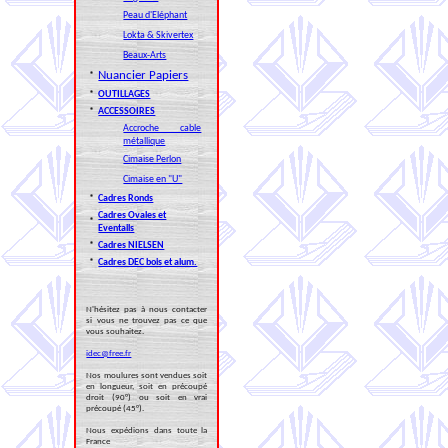
Peau d'Eléphant
Lokta & Skivertex
Beaux-Arts
Nuancier Papiers
*
*
OUTILLAGES
*
ACCESSOIRES
Accroche cable
métallique
Cimaise Perlon
Cimaise en "U"
*
Cadres Ronds
Cadres Ovales et
*
Eventails
*
Cadres NIELSEN
*
Cadres DEC bois et alum.
N'hésitez pas à nous contacter
si vous ne trouvez pas ce que
vous souhaitez.
idec@free.fr
Nos moulures sont vendues soit
en longueur, soit en précoupé
droit (90°) ou soit en vrai
précoupé (45°).
Nous expédions dans toute la
France