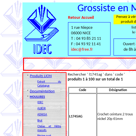
Grossiste en 
Pensez à véri
Retour Accueil
produit d
1 rue Niepce
lis
le
06000 NICE
T : 04 93 85 21 11
F : 04 93 92 11 41
Ouvert 
idec@free.fr
de 8h à
Rechercher ' l1745ag ' dans ' code '
Produits LION
*
produits 1 à 100 sur un total de 1
Extrait du
Catalogue
Code
Désignation
Documentation
*
*
MOULURES
IDEC
ALBOR
Crochet ceinture.2 trous
ADHISA
L1745AG
nickel 20p 61mm
Brut
Chêne et Hêtre
massifs
Résine synt.