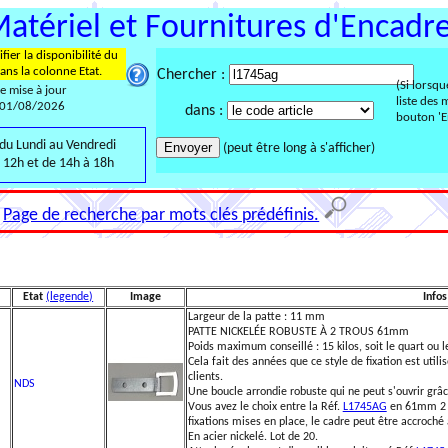
Matériel et Fournitures d'Encad
fier la disponibilité du
ans la colonne Etat.
Chercher :
(Si lorsqu
te mise à jour
liste des 
 01/08/2026
dans :
bouton 'En
du Lundi au Vendredi
(peut être long à s'afficher)
 12h et de 14h à 18h
Page de recherche par mots clés prédéfinis.
Etat
(legende)
Image
Infos
Largeur de la patte : 11 mm
PATTE NICKELÉE ROBUSTE À 2 TROUS 61mm
Poids maximum conseillé : 15 kilos, soit le quart ou le
Cela fait des années que ce style de fixation est util
clients.
NDS
Une boucle arrondie robuste qui ne peut s'ouvrir grâce
Vous avez le choix entre la Réf.
L1745AG
en 61mm 2 t
fixations mises en place, le cadre peut être accroché
En acier nickelé. Lot de 20.