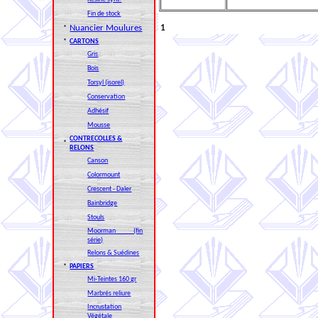
Fin de stock
Nuancier Moulures
1
*
*
CARTONS
Gris
Bois
Torsyl (isorel)
Conservation
Adhésif
Mousse
CONTRECOLLES &
*
RELONS
Canson
Colormount
Crescent - Daler
Bainbridge
Stouls
Moorman (fin
série)
Relons & Suédines
*
PAPIERS
Mi-Teintes 160 gr
Marbrés reliure
Incrustation
Végétale