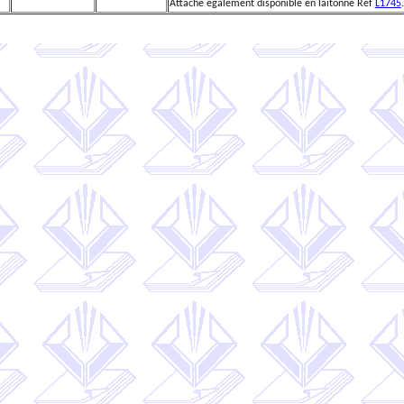
Attache également disponible en laitonné Réf
L1745
.